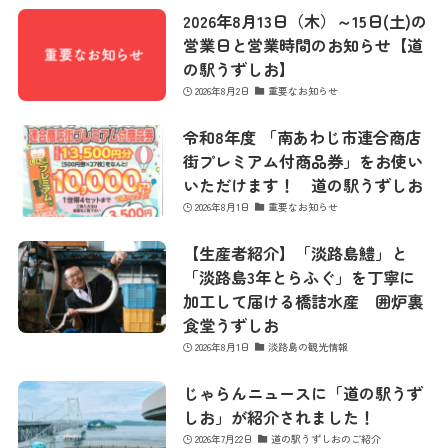
2026年8月13日（木）～15日(土)の
営業日と営業時間のお知らせ【道
最新情報
の駅うずしお】
2026年8月2日
重要なお知らせ
令和8年度 「南あわじ市連合商店
コンセプト
街プレミアム付商品券」をお使い
いただけます！ 道の駅うずしお
2026年8月1日
重要なお知らせ
コンテンツ
【生産者紹介】「淡路島鱧」と
「淡路島3年とらふぐ」を丁寧に
アクセス
加工して届ける橋詰水産 囲炉裏
食堂うずしお
2026年8月1日
淡路島の観光情報
館内のご案内
じゃらんニュースに「道の駅うず
しお」が紹介されました！
営業カレンダー
2026年7月22日
道の駅うずしおのご紹介