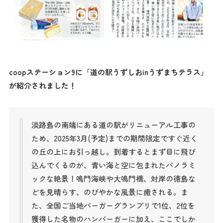
coopステーション9に「道の駅うずしおinうずまちテラス」
が紹介されました！
淡路島の南端にある道の駅がリニューアル工事の
ため、2025年3月(予定)までの期間限定ですぐ近く
の丘の上にお引っ越し。到着するとまず目に飛び
込んでくるのが、青い海と空に包まれたパノラミ
ックな絶景！鳴門海峡や大鳴門橋、対岸の徳島な
どを見晴らす、のびやかな風景に癒される。ま
た、全国ご当地バーガーグランプリで1位、2位を
獲得した名物のハンバーガーに加え、ここでしか