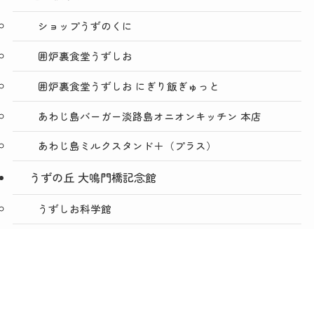
ショップうずのくに
囲炉裏食堂うずしお
囲炉裏食堂うずしお にぎり飯ぎゅっと
あわじ島バーガー淡路島オニオンキッチン 本店
あわじ島ミルクスタンド＋（プラス）
うずの丘 大鳴門橋記念館
うずしお科学館
ショップうずのくに うずの丘店
メニュー
TOP
NEWS
ACCESS
絶景レストラン うずの丘
あわじ島バーガー淡路島オニオンキッチン うずの丘
店