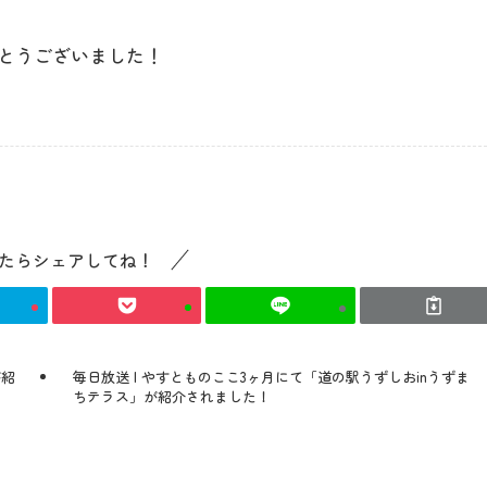
とうございました！
最新情報
コンセプト
コンテンツ
たらシェアしてね！
アクセス
が紹
毎日放送 | やすとものここ3ヶ月にて「道の駅うずしおinうずま
ちテラス」が紹介されました！
館内のご案内