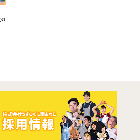
と
道の
し