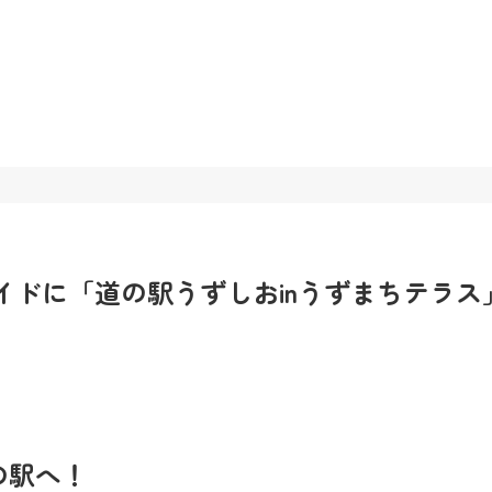
イドに「道の駅うずしおinうずまちテラス
の駅へ！