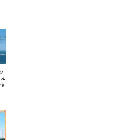
アワ
イル
介さ