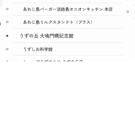
あわじ島バーガー淡路島オニオンキッチン 本店
あわじ島ミルクスタンド＋（プラス）
う
うずの丘 大鳴門橋記念館
うずしお科学館
ショップうずのくに うずの丘店
絶景レストラン うずの丘
あわじ島バーガー淡路島オニオンキッチン うずの
丘店
今日は肉の日
会社概要
個人情報保護方針