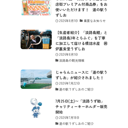
店街プレミアム付商品券」をお
使いいただけます！ 道の駅う
ずしお
2026年8月1日
重要なお知らせ
【生産者紹介】「淡路島鱧」と
「淡路島3年とらふぐ」を丁寧
に加工して届ける橋詰水産 囲
炉裏食堂うずしお
2026年8月1日
淡路島の観光情報
じゃらんニュースに「道の駅う
ずしお」が紹介されました！
2026年7月22日
道の駅うずしおのご紹介
7月25日(土)〜「淡路うず助」
チャリティーキーホルダー販売
開始
2026年7月18日
道の駅うずしおのご紹介