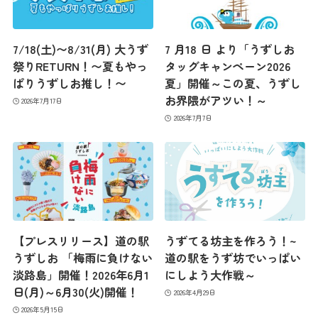
コンテンツ
7/18(土)〜8/31(月) 大うず
7 月18 日 より「うずしお
アクセス
祭りRETURN！〜夏もやっ
タッグキャンペーン2026
ぱりうずしお推し！〜
夏」開催～この夏、うずし
お界隈がアツい！～
2026年7月17日
館内のご案内
2026年7月7日
営業カレンダー
お問い合わせ
【プレスリリース】道の駅
うずてる坊主を作ろう！~
うずしお 「梅雨に負けない
道の駅をうず坊でいっぱい
淡路島」開催！2026年6月1
にしよう大作戦～
日(月)～6月30(火)開催！
2026年4月29日
2026年5月15日