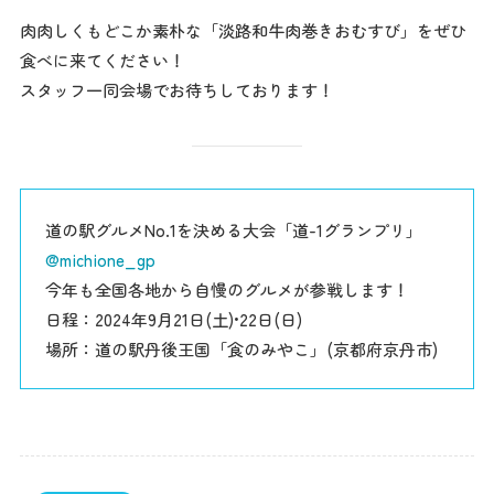
肉肉しくもどこか素朴な「淡路和牛肉巻きおむすび」をぜひ
食べに来てください！
スタッフ一同会場でお待ちしております！
道の駅グルメNo.1を決める大会「道-1グランプリ」
@michione_gp
今年も全国各地から自慢のグルメが参戦します！
日程：2024年9月21日(土)•22日(日)
場所：道の駅丹後王国「食のみやこ」(京都府京丹市)