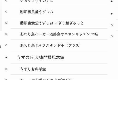
ショップうずのくに
囲炉裏食堂うずしお
囲炉裏食堂うずしお にぎり飯ぎゅっと
あわじ島バーガー淡路島オニオンキッチン 本店
あわじ島ミルクスタンド＋（プラス）
う
うずの丘 大鳴門橋記念館
うずしお科学館
ショップうずのくに うずの丘店
絶景レストラン うずの丘
あわじ島バーガー淡路島オニオンキッチン うずの
丘店