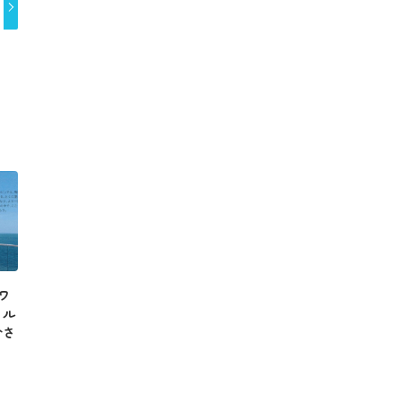
アワ
イル
介さ