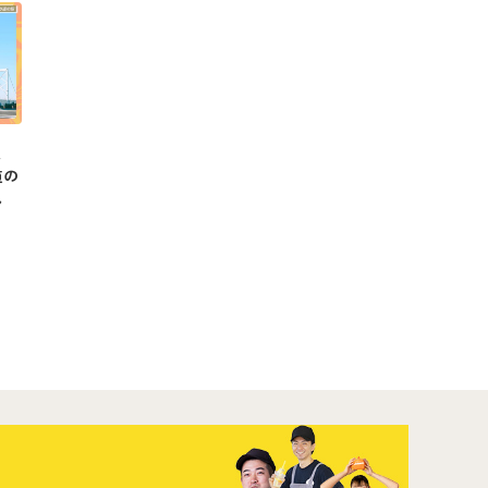
と
道の
し