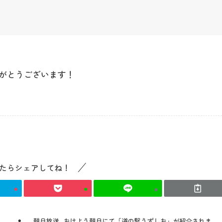
最新情報
がとうございます！
コンセプト
コンテンツ
たらシェアしてね！
アクセス
館内のご案内
朝日放送_おはよう朝日にて「道の駅うずしお」が紹介されま