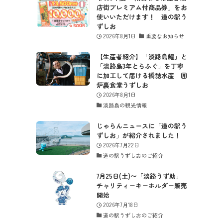
店街プレミアム付商品券」をお
使いいただけます！ 道の駅う
ずしお
2026年8月1日
重要なお知らせ
【生産者紹介】「淡路島鱧」と
「淡路島3年とらふぐ」を丁寧
に加工して届ける橋詰水産 囲
炉裏食堂うずしお
2026年8月1日
淡路島の観光情報
じゃらんニュースに「道の駅う
ずしお」が紹介されました！
2026年7月22日
道の駅うずしおのご紹介
7月25日(土)〜「淡路うず助」
チャリティーキーホルダー販売
開始
2026年7月18日
道の駅うずしおのご紹介