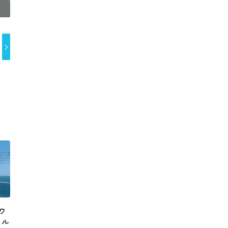
アワ
イル