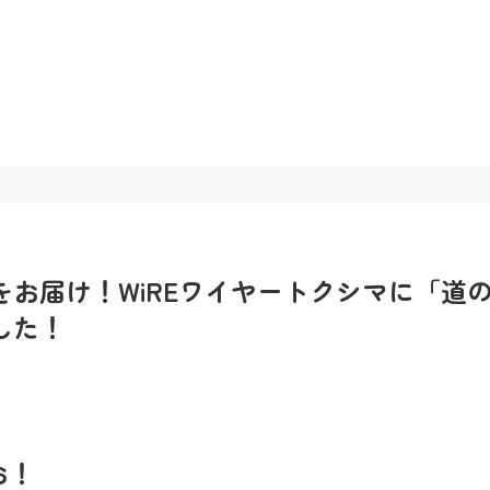
お届け！WiREワイヤートクシマに「道
した！
お！