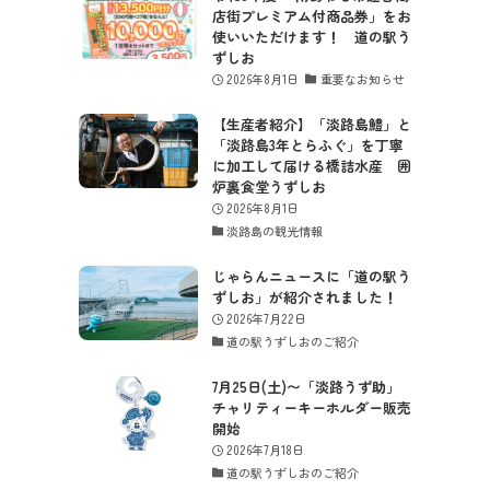
店街プレミアム付商品券」をお
使いいただけます！ 道の駅う
ずしお
2026年8月1日
重要なお知らせ
【生産者紹介】「淡路島鱧」と
「淡路島3年とらふぐ」を丁寧
に加工して届ける橋詰水産 囲
炉裏食堂うずしお
2026年8月1日
淡路島の観光情報
じゃらんニュースに「道の駅う
ずしお」が紹介されました！
2026年7月22日
道の駅うずしおのご紹介
7月25日(土)〜「淡路うず助」
チャリティーキーホルダー販売
開始
2026年7月18日
道の駅うずしおのご紹介