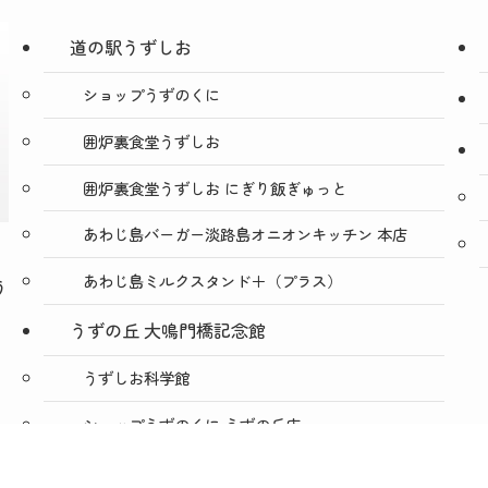
道の駅うずしお
ショップうずのくに
囲炉裏食堂うずしお
囲炉裏食堂うずしお にぎり飯ぎゅっと
あわじ島バーガー淡路島オニオンキッチン 本店
あわじ島ミルクスタンド＋（プラス）
う
うずの丘 大鳴門橋記念館
うずしお科学館
ショップうずのくに うずの丘店
絶景レストラン うずの丘