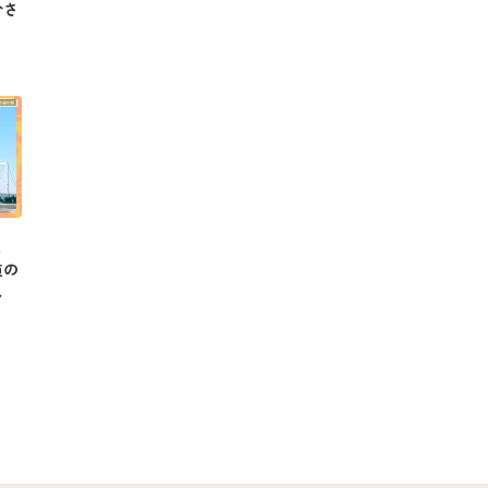
介さ
と
道の
し