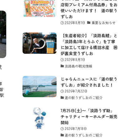
店街プレミアム付商品券」をお
使いいただけます！ 道の駅う
ずしお
2026年8月1日
重要なお知らせ
【生産者紹介】「淡路島鱧」と
「淡路島3年とらふぐ」を丁寧
に加工して届ける橋詰水産 囲
炉裏食堂うずしお
2026年8月1日
駅
淡路島の観光情報
じゃらんニュースに「道の駅う
ま
ずしお」が紹介されました！
皆
2026年7月22日
の駅
道の駅うずしおのご紹介
7月25日(土)〜「淡路うず助」
チャリティーキーホルダー販売
開始
2026年7月18日
道の駅うずしおのご紹介