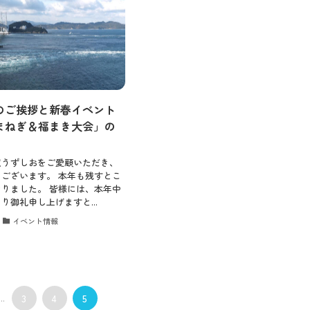
最新情報
末のご挨拶と新春イベント
まねぎ＆福まき大会」の
コンセプト
駅うずしおをご愛顧いただき、
ございます。 本年も残すとこ
りました。 皆様には、本年中
コンテンツ
り御礼申し上げますと...
イベント情報
アクセス
...
3
4
5