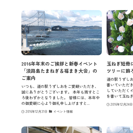
2016年年末のご挨拶と新春イベント
玉ねぎ短冊
「淡路島たまねぎ＆福まき大会」の
ツリーに飾
ご案内
道の駅うずし
書いていただ
いつも、道の駅うずしおをご愛顧いただき、
していただくイ
誠にありがとうございます。 本年も残すとこ
を書いて玉ねぎ
ろ後わずかとなりました。 皆様には、本年中
の御愛顧に心より御礼申し上げますと...
2016年12月24日
2016年12月31日
イベント情報