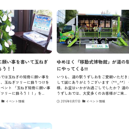
に願い事を書いて玉ねぎ
ゆめはく『移動式博物館』が道の
ろう！！
にやってくる!!!
おでは玉ねぎの短冊に願い事を
いつも、道の駅うずしおをご愛顧いただき
き、玉ねぎツリーに飾りつけを
して誠にありがとうございます（*^_^*） 
ベント 「玉ねぎ短冊に願い事
様、お盆はいかがお過ごしでしたか？ 道
ツリーに飾ろう！！」を...
うずしおでは、大変多くのお客様がご来...
イベント情報
2016年8月17日
イベント情報