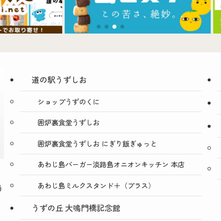
道の駅うずしお
ショップうずのくに
囲炉裏食堂うずしお
囲炉裏食堂うずしお にぎり飯ぎゅっと
あわじ島バーガー淡路島オニオンキッチン 本店
あわじ島ミルクスタンド＋（プラス）
う
うずの丘 大鳴門橋記念館