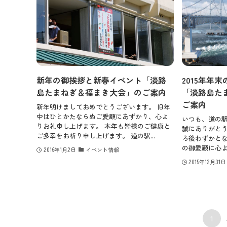
新年の御挨拶と新春イベント「淡路
2015年年
島たまねぎ＆福まき大会」のご案内
「淡路島た
ご案内
新年明けましておめでとうございます。 旧年
中はひとかたならぬご愛顧にあずかり、心よ
いつも、道の
りお礼申し上げます。 本年も皆様のご健康と
誠にありがとう
ご多幸をお祈り申し上げます。 道の駅...
ろ後わずかとな
の御愛顧に心よ
2016年1月2日
イベント情報
2015年12月31日
1