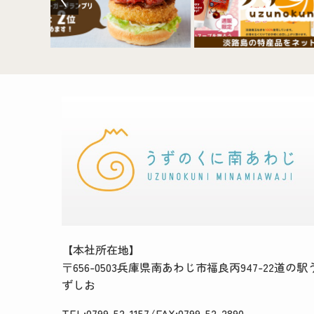
【本社所在地】
〒656-0503兵庫県南あわじ市福良丙947-22道の駅
ずしお
TEL:0799-52-1157/FAX:0799-52-2890