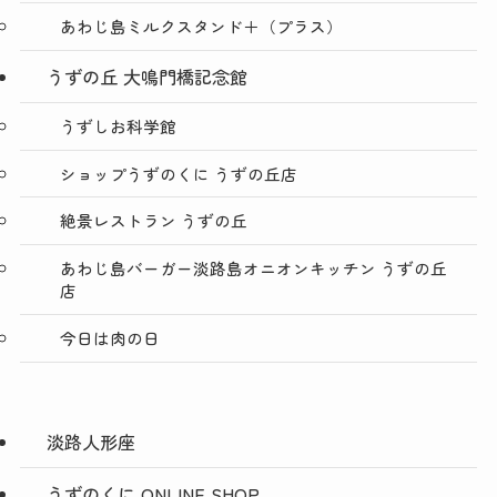
あわじ島ミルクスタンド＋（プラス）
うずの丘 大鳴門橋記念館
うずしお科学館
ショップうずのくに うずの丘店
絶景レストラン うずの丘
あわじ島バーガー淡路島オニオンキッチン うずの丘
店
今日は肉の日
淡路人形座
うずのくに ONLINE SHOP