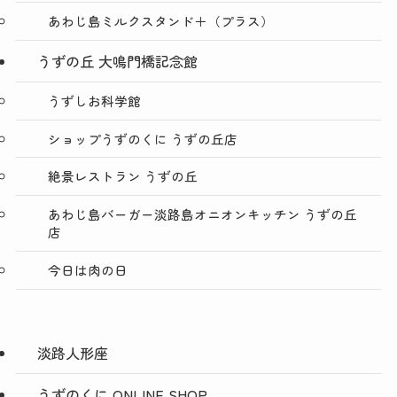
あわじ島ミルクスタンド＋（プラス）
うずの丘 大鳴門橋記念館
うずしお科学館
ショップうずのくに うずの丘店
絶景レストラン うずの丘
あわじ島バーガー淡路島オニオンキッチン うずの丘
店
今日は肉の日
淡路人形座
うずのくに ONLINE SHOP