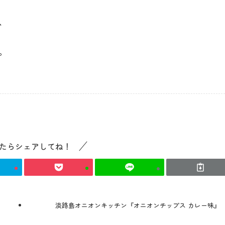
、
最新情報
。
コンセプト
コンテンツ
たらシェアしてね！
アクセス
館内のご案内
淡路島オニオンキッチン『オニオンチップス カレー味』