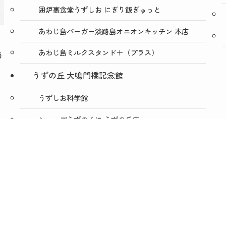
囲炉裏食堂うずしお にぎり飯ぎゅっと
あわじ島バーガー淡路島オニオンキッチン 本店
あわじ島ミルクスタンド＋（プラス）
う
うずの丘 大鳴門橋記念館
うずしお科学館
ショップうずのくに うずの丘店
絶景レストラン うずの丘
あわじ島バーガー淡路島オニオンキッチン うずの
丘店
今日は肉の日