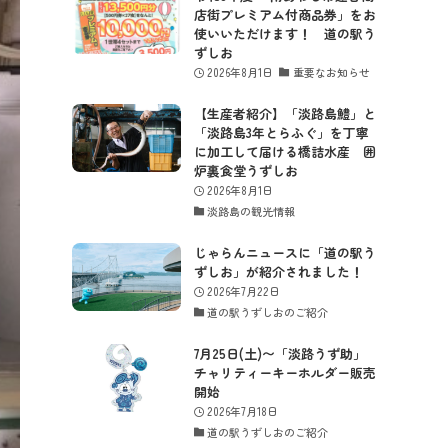
店街プレミアム付商品券」をお
使いいただけます！ 道の駅う
ずしお
2026年8月1日
重要なお知らせ
【生産者紹介】「淡路島鱧」と
「淡路島3年とらふぐ」を丁寧
に加工して届ける橋詰水産 囲
炉裏食堂うずしお
2026年8月1日
淡路島の観光情報
じゃらんニュースに「道の駅う
ずしお」が紹介されました！
2026年7月22日
道の駅うずしおのご紹介
7月25日(土)〜「淡路うず助」
チャリティーキーホルダー販売
開始
2026年7月18日
道の駅うずしおのご紹介