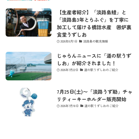
コンテンツ
【生産者紹介】「淡路島鱧」と
「淡路島3年とらふぐ」を丁寧に
加工して届ける橋詰水産 囲炉裏
アクセス
食堂うずしお
2026年8月1日
淡路島の観光情報
館内のご案内
じゃらんニュースに「道の駅うず
しお」が紹介されました！
2026年7月22日
道の駅うずしおのご紹介
営業カレンダー
7月25日(土)〜「淡路うず助」チャ
リティーキーホルダー販売開始
お問い合わせ
2026年7月18日
道の駅うずしおのご紹介