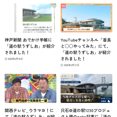
神戸新聞 おでかけ手帳に
YouTubeチャンネル「首長
「道の駅うずしお」が紹介
と○○やってみた」にて、
されました！
「道の駅うずしお」が紹介
されました！
2026年6月16日
2026年6月13日
関西テレビ_ウラマヨ！に
只石@道の駅1230プロジェ
て「道の駅うずしお」が紹
クト様のnote記事に「道の