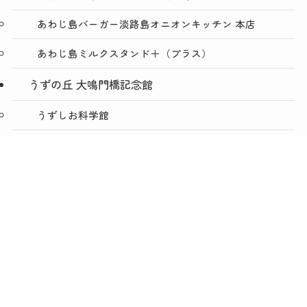
あわじ島バーガー淡路島オニオンキッチン 本店
あわじ島ミルクスタンド＋（プラス）
うずの丘 大鳴門橋記念館
うずしお科学館
ショップうずのくに うずの丘店
メニュー
TOP
NEWS
ACCESS
絶景レストラン うずの丘
あわじ島バーガー淡路島オニオンキッチン うずの丘
店
今日は肉の日