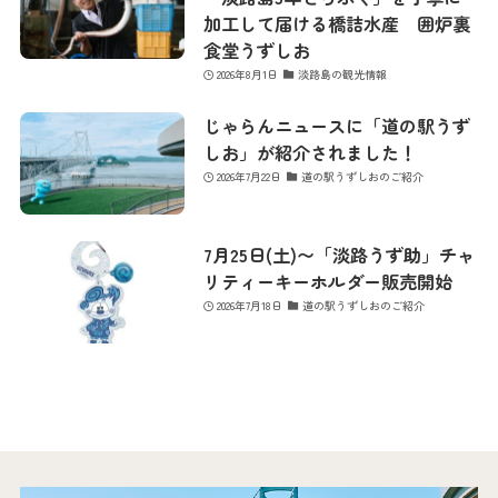
加工して届ける橋詰水産 囲炉裏
食堂うずしお
アクセス
2026年8月1日
淡路島の観光情報
じゃらんニュースに「道の駅うず
しお」が紹介されました！
館内のご案内
2026年7月22日
道の駅うずしおのご紹介
営業カレンダー
7月25日(土)〜「淡路うず助」チャ
リティーキーホルダー販売開始
2026年7月18日
道の駅うずしおのご紹介
お問い合わせ