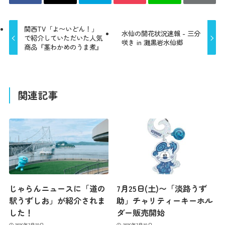
関西TV「よ〜いどん！」
水仙の開花状況速報 - 三分
で紹介していただいた人気
咲き in 灘黒岩水仙郷
商品『茎わかめのうま煮』
関連記事
じゃらんニュースに「道の
7月25日(土)〜「淡路うず
駅うずしお」が紹介されま
助」チャリティーキーホル
した！
ダー販売開始
2026年7月22日
2026年7月18日