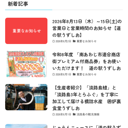
最新情報
新着記事
2026年8月13日（木）～15日(土)の
コンセプト
営業日と営業時間のお知らせ【道
の駅うずしお】
2026年8月2日
重要なお知らせ
コンテンツ
令和8年度 「南あわじ市連合商店
街プレミアム付商品券」をお使い
アクセス
いただけます！ 道の駅うずしお
2026年8月1日
重要なお知らせ
館内のご案内
【生産者紹介】「淡路島鱧」と
「淡路島3年とらふぐ」を丁寧に
加工して届ける橋詰水産 囲炉裏
食堂うずしお
営業カレンダー
2026年8月1日
淡路島の観光情報
じゃらんニュースに「道の駅うず