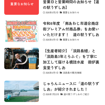
営業日と営業時間のお知らせ【道
の駅うずしお】
2026年8月2日
重要なお知らせ
令和8年度 「南あわじ市連合商店
街プレミアム付商品券」をお使い
いただけます！ 道の駅うずしお
2026年8月1日
重要なお知らせ
【生産者紹介】「淡路島鱧」と
「淡路島3年とらふぐ」を丁寧に
加工して届ける橋詰水産 囲炉裏
食堂うずしお
2026年8月1日
淡路島の観光情報
じゃらんニュースに「道の駅うず
しお」が紹介されました！
2026年7月22日
道の駅うずしおのご紹介