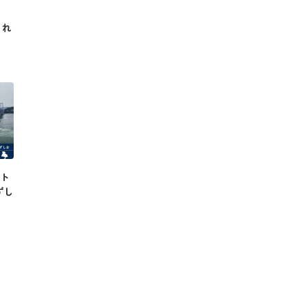
され
クト
ずし