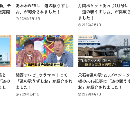
ず助」チ
あわわWEBに「道の駅うずし
月間ポケットあわじ7月号に
販売開
お」が紹介されました！
「道の駅うずしお」が掲載
ました！
2026年7月13日
2026年7月4日
長と
関西テレビ_ウラマヨ！にて
只石@道の駅1230プロジェ
「道の
「道の駅うずしお」が紹介され
様のnote記事に「道の駅う
まし
ました！
お」が紹介されました！
2026年6月11日
2026年6月7日