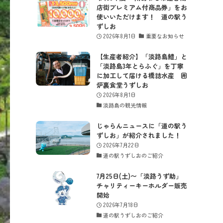
店街プレミアム付商品券」をお
使いいただけます！ 道の駅う
ずしお
2026年8月1日
重要なお知らせ
【生産者紹介】「淡路島鱧」と
「淡路島3年とらふぐ」を丁寧
に加工して届ける橋詰水産 囲
炉裏食堂うずしお
2026年8月1日
淡路島の観光情報
じゃらんニュースに「道の駅う
ずしお」が紹介されました！
2026年7月22日
道の駅うずしおのご紹介
7月25日(土)〜「淡路うず助」
チャリティーキーホルダー販売
開始
2026年7月18日
道の駅うずしおのご紹介