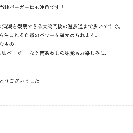
コンセプト
当地バーガーにも注目です！
の渦潮を観察できる大鳴門橋の遊歩道まで歩いてすぐ｡
コンテンツ
ら生まれる自然のパワーを確かめられます。
なもの｡
わじ島バーガー｣など南あわじの味覚もお楽しみに。
アクセス
館内のご案内
とうございました！
営業カレンダー
お問い合わせ