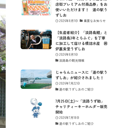
店街プレミアム付商品券」をお
使いいただけます！ 道の駅う
ずしお
2026年8月1日
重要なお知らせ
【生産者紹介】「淡路島鱧」と
「淡路島3年とらふぐ」を丁寧
に加工して届ける橋詰水産 囲
炉裏食堂うずしお
2026年8月1日
淡路島の観光情報
じゃらんニュースに「道の駅う
ずしお」が紹介されました！
2026年7月22日
道の駅うずしおのご紹介
7月25日(土)〜「淡路うず助」
チャリティーキーホルダー販売
開始
2026年7月18日
道の駅うずしおのご紹介