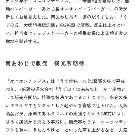
ナック菓子「オニオンチップス」に、全国1位を獲得したご当
地ハンバーガー「あわじ島オニオンビーフバーガー」の味が
新しくお目見えした。南あわじ市の「道の駅うずしお」「う
ずの丘 大鳴門橋記念館」の2施設で販売。反応は上々とい
い、担当者はチップスとバーガーの相乗効果による観光客の
増加を期待する。
南あわじで販売 観光客期待
「オニオンチップス」は「うす塩味」など3種類の味で平成
22年、2施設の運営会社「うずのくに南あわじ」が土産物と
して販売を開始。特殊な製法であげることにより、水分の多
いタマネギでもサクッとした軽やかな食感に仕上げた。人気
商品だが、原料であるタマネギの高騰などから2年前にはし
ばらく店頭から消える事態に。観光客からは「オニオンチッ
プスを買いにきたんやけど」といった声も上がるなど、人気