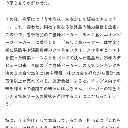
の高さをうかがわせた。
その後、今夏には「うす塩味」が安定して販売できるよう
に。これに合わせ、同社は更なる淡路島の魅力発信を企画。
この中で、看板商品のご当地バーガー「あわじ島オニオンビ
ーフバーガー」に着目した。「あわじ島バーガー」は甘辛く
煮た淡路牛や淡路島産のタマネギフライ、タマネギとトマト
を使った特製ソースなどをバンズで挟んだ逸品だ。23年のデ
ビュー以来、全国の「ご当地バーガー」の人気ランキングを
決める大会で25年に1位を獲得。味の改良を経ながら累計120
万個以上が売れている。運営会社によると、チップス向けの
味を作る上で淡路牛の味わいはもちろん、バーガーの特色と
いえる特製ソースの酸味を再現することにこだわったとい
う。
特に、土産向けとして意識しているため、担当者は「これを
食べて「淡路島をもう一度訪れたい」「このチップスの味の