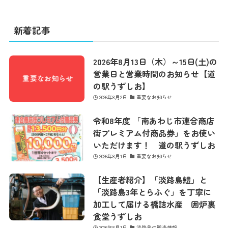
館内のご案内
新着記事
営業カレンダー
2026年8月13日（木）～15日(土)の
営業日と営業時間のお知らせ【道
お問い合わせ
の駅うずしお】
2026年8月2日
重要なお知らせ
令和8年度 「南あわじ市連合商店
街プレミアム付商品券」をお使い
いただけます！ 道の駅うずしお
2026年8月1日
重要なお知らせ
【生産者紹介】「淡路島鱧」と
「淡路島3年とらふぐ」を丁寧に
加工して届ける橋詰水産 囲炉裏
食堂うずしお
2026年8月1日
淡路島の観光情報