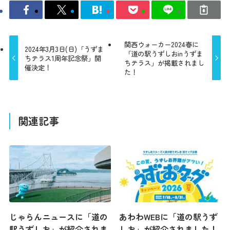
関西ウォーカー2024春に
2024年3月3日(日)「うずま
「道の駅うずしおinうずま
ちテラス1周年記念祭」開
ちテラス」が掲載されまし
催決定！
た！
関連記事
じゃらんニュースに「道の
あわわWEBに「道の駅うず
駅うずしお」が紹介されま
しお」が紹介されました！