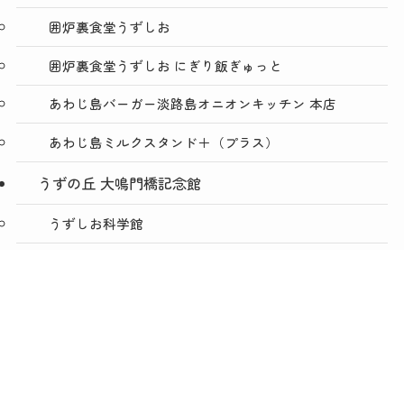
囲炉裏食堂うずしお
囲炉裏食堂うずしお にぎり飯ぎゅっと
あわじ島バーガー淡路島オニオンキッチン 本店
あわじ島ミルクスタンド＋（プラス）
うずの丘 大鳴門橋記念館
うずしお科学館
ショップうずのくに うずの丘店
メニュー
TOP
NEWS
ACCESS
絶景レストラン うずの丘
あわじ島バーガー淡路島オニオンキッチン うずの丘
店
今日は肉の日