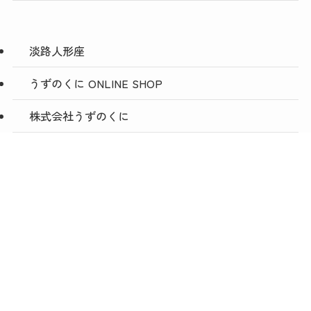
淡路人形座
うずのくに ONLINE SHOP
株式会社うずのくに
おっタマげ！淡路島
メニュー
TOP
NEWS
ACCESS
採用情報
会社概要
個人情報保護方針
©
株式会社うずのくに南あわじ