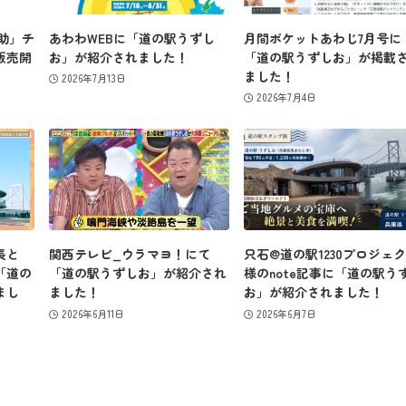
ず助」チ
あわわWEBに「道の駅うずし
月間ポケットあわじ7月号に
販売開
お」が紹介されました！
「道の駅うずしお」が掲載
ました！
2026年7月13日
2026年7月4日
長と
関西テレビ_ウラマヨ！にて
只石@道の駅1230プロジェ
「道の
「道の駅うずしお」が紹介され
様のnote記事に「道の駅う
まし
ました！
お」が紹介されました！
2026年6月11日
2026年6月7日