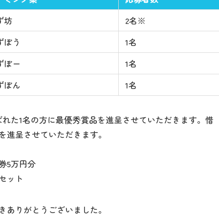
ず坊
2名※
ずぼう
1名
ずぼー
1名
最新情報
ずぼん
1名
ばれた1名の方に最優秀賞品を進呈させていただきます。惜
コンセプト
を進呈させていただきます。
券5万円分
コンテンツ
セット
アクセス
きありがとうございました。