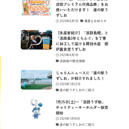
店街プレミアム付商品券」をお
使いいただけます！ 道の駅う
ずしお
2026年8月1日
重要なお知らせ
【生産者紹介】「淡路島鱧」と
「淡路島3年とらふぐ」を丁寧
に加工して届ける橋詰水産 囲
炉裏食堂うずしお
2026年8月1日
淡路島の観光情報
じゃらんニュースに「道の駅う
ずしお」が紹介されました！
2026年7月22日
道の駅うずしおのご紹介
7月25日(土)〜「淡路うず助」
チャリティーキーホルダー販売
開始
2026年7月18日
道の駅うずしおのご紹介