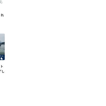
され
クト
ずし