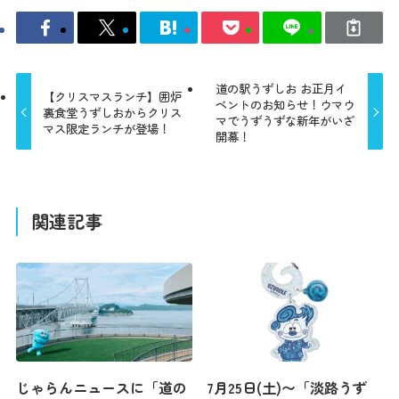
コンセプト
コンテンツ
道の駅うずしお お正月イ
【クリスマスランチ】囲炉
ベントのお知らせ！ウマウ
裏食堂うずしおからクリス
マでうずうずな新年がいざ
マス限定ランチが登場！
アクセス
開幕！
館内のご案内
関連記事
営業カレンダー
お問い合わせ
じゃらんニュースに「道の
7月25日(土)〜「淡路うず