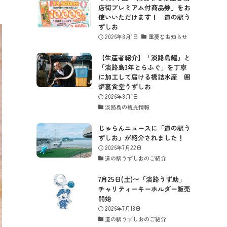
店街プレミアム付商品券」をお
使いいただけます！ 道の駅う
ずしお
2026年8月1日
重要なお知らせ
【生産者紹介】「淡路島鱧」と
「淡路島3年とらふぐ」を丁寧
に加工して届ける橋詰水産 囲
炉裏食堂うずしお
2026年8月1日
淡路島の観光情報
じゃらんニュースに「道の駅う
ずしお」が紹介されました！
2026年7月22日
道の駅うずしおのご紹介
7月25日(土)〜「淡路うず助」
チャリティーキーホルダー販売
開始
2026年7月18日
道の駅うずしおのご紹介