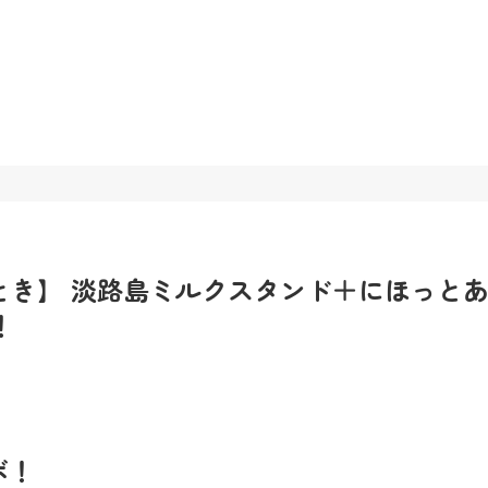
とき】 淡路島ミルクスタンド＋にほっと
！
ボ！