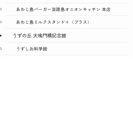
あわじ島バーガー淡路島オニオンキッチン 本店
あわじ島ミルクスタンド＋（プラス）
うずの丘 大鳴門橋記念館
うずしお科学館
ショップうずのくに うずの丘店
メニュー
TOP
NEWS
ACCESS
絶景レストラン うずの丘
あわじ島バーガー淡路島オニオンキッチン うずの丘
店
今日は肉の日