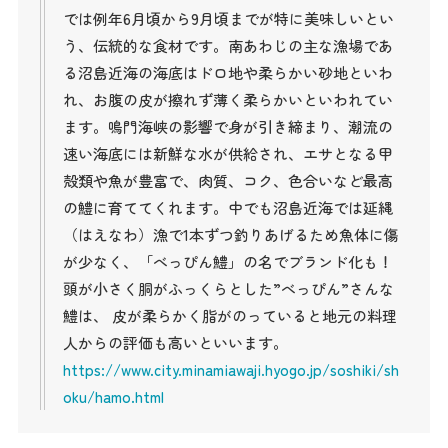
では例年6月頃から9月頃までが特に美味しいとい
う、伝統的な食材です。南あわじの主な漁場であ
る沼島近海の海底はドロ地や柔らかい砂地といわ
れ、お腹の皮が擦れず薄く柔らかいといわれてい
ます。鳴門海峡の影響で身が引き締まり、潮流の
速い海底には新鮮な水が供給され、エサとなる甲
殻類や魚が豊富で、肉質、コク、色合いなど最高
の鱧に育ててくれます。中でも沼島近海では延縄
（はえなわ）漁で1本ずつ釣りあげるため魚体に傷
が少なく、「べっぴん鱧」の名でブランド化も！
頭が小さく胴がふっくらとした”べっぴん”さんな
鱧は、 皮が柔らかく脂がのっていると地元の料理
人からの評価も高いといいます。
https://www.city.minamiawaji.hyogo.jp/soshiki/sh
oku/hamo.html