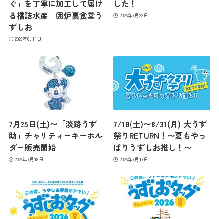
ぐ」を丁寧に加工して届け
した！
る橋詰水産 囲炉裏食堂う
2026年7月22日
ずしお
2026年8月1日
7月25日(土)〜「淡路うず
7/18(土)〜8/31(月) 大うず
助」チャリティーキーホル
祭りRETURN！〜夏もやっ
ダー販売開始
ぱりうずしお推し！〜
2026年7月18日
2026年7月17日