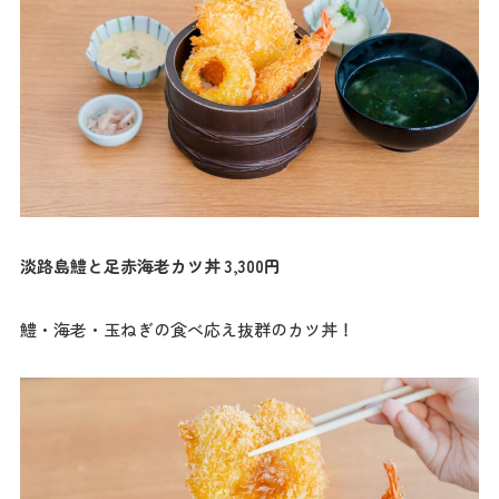
淡路島鱧と足赤海老カツ丼 3,300円
鱧・海老・玉ねぎの食べ応え抜群のカツ丼！