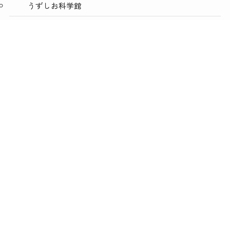
うずしお科学館
ショップうずのくに うずの丘店
メニュー
TOP
NEWS
ACCESS
絶景レストラン うずの丘
あわじ島バーガー淡路島オニオンキッチン うずの丘
店
今日は肉の日
淡路人形座
うずのくに ONLINE SHOP
株式会社うずのくに
おっタマげ！淡路島