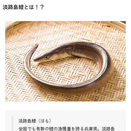
淡路島鱧とは！？
淡路島鱧（はも）
全国でも有数の鱧の漁獲量を誇る兵庫県。淡路島