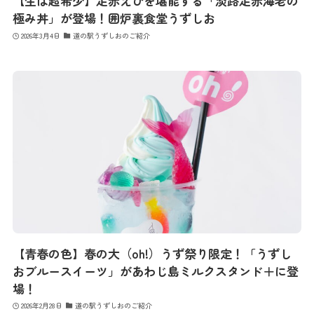
【生は超希少】足赤えびを堪能する「淡路足赤海老の
極み丼」が登場！囲炉裏食堂うずしお
コンテンツ
2026年3月4日
道の駅うずしおのご紹介
アクセス
館内のご案内
営業カレンダー
お問い合わせ
【青春の色】春の大（oh!）うず祭り限定！「うずし
おブルースイーツ」があわじ島ミルクスタンド＋に登
場！
2026年2月28日
道の駅うずしおのご紹介