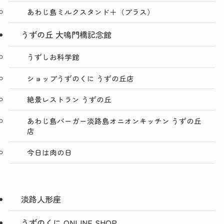
あわじ島ミルクスタンド＋（プラス）
うずの丘 大鳴門橋記念館
うずしお科学館
ショップうずのくに うずの丘店
絶景レストラン うずの丘
あわじ島バーガー淡路島オニオンキッチン うずの丘
店
今日は肉の日
淡路人形座
うずのくに ONLINE SHOP