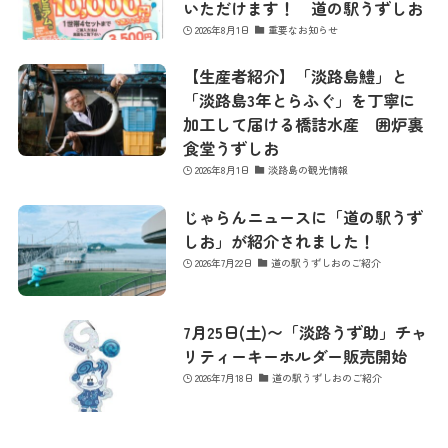
いただけます！ 道の駅うずしお
2026年8月1日
重要なお知らせ
最新情報
【生産者紹介】「淡路島鱧」と
「淡路島3年とらふぐ」を丁寧に
加工して届ける橋詰水産 囲炉裏
コンセプト
食堂うずしお
2026年8月1日
淡路島の観光情報
じゃらんニュースに「道の駅うず
コンテンツ
しお」が紹介されました！
2026年7月22日
道の駅うずしおのご紹介
アクセス
7月25日(土)〜「淡路うず助」チャ
リティーキーホルダー販売開始
館内のご案内
2026年7月18日
道の駅うずしおのご紹介