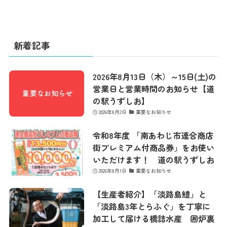
最新情報
コンセプト
新着記事
コンテンツ
2026年8月13日（木）～15日(土)の
営業日と営業時間のお知らせ【道
の駅うずしお】
2026年8月2日
重要なお知らせ
アクセス
令和8年度 「南あわじ市連合商店
街プレミアム付商品券」をお使い
館内のご案内
いただけます！ 道の駅うずしお
2026年8月1日
重要なお知らせ
営業カレンダー
【生産者紹介】「淡路島鱧」と
「淡路島3年とらふぐ」を丁寧に
加工して届ける橋詰水産 囲炉裏