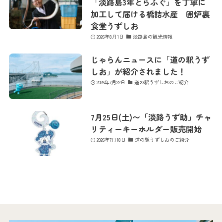
「淡路島3年とらふぐ」を丁寧に
加工して届ける橋詰水産 囲炉裏
食堂うずしお
お問い合わせ
2026年8月1日
淡路島の観光情報
じゃらんニュースに「道の駅うず
しお」が紹介されました！
2026年7月22日
道の駅うずしおのご紹介
7月25日(土)〜「淡路うず助」チャ
リティーキーホルダー販売開始
2026年7月18日
道の駅うずしおのご紹介