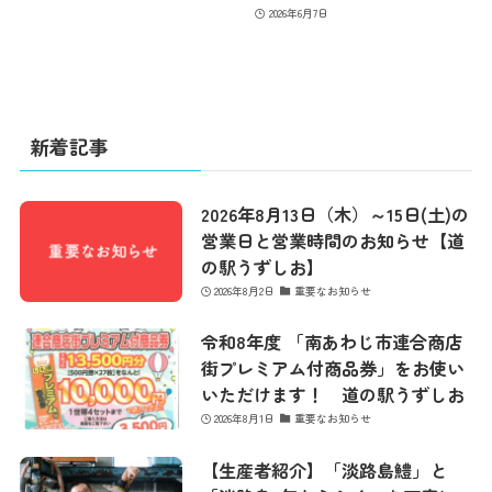
2026年6月7日
最新情報
新着記事
コンセプト
2026年8月13日（木）～15日(土)の
コンテンツ
営業日と営業時間のお知らせ【道
の駅うずしお】
2026年8月2日
重要なお知らせ
アクセス
令和8年度 「南あわじ市連合商店
街プレミアム付商品券」をお使い
いただけます！ 道の駅うずしお
館内のご案内
2026年8月1日
重要なお知らせ
【生産者紹介】「淡路島鱧」と
営業カレンダー