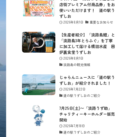
店街プレミアム付商品券」をお
使いいただけます！ 道の駅う
ずしお
2026年8月1日
重要なお知らせ
【生産者紹介】「淡路島鱧」と
「淡路島3年とらふぐ」を丁寧
に加工して届ける橋詰水産 囲
炉裏食堂うずしお
2026年8月1日
淡路島の観光情報
じゃらんニュースに「道の駅う
ずしお」が紹介されました！
2026年7月22日
道の駅うずしおのご紹介
7月25日(土)〜「淡路うず助」
チャリティーキーホルダー販売
開始
2026年7月18日
道の駅うずしおのご紹介