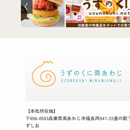
【本社所在地】
〒656-0503兵庫県南あわじ市福良丙947-22道の駅
ずしお