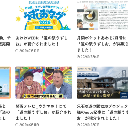
お問い合わせ
ず助」チ
あわわWEBに「道の駅うずし
月間ポケットあわじ7月号に
販売開
お」が紹介されました！
「道の駅うずしお」が掲載
ました！
2026年7月13日
2026年7月4日
長と
関西テレビ_ウラマヨ！にて
只石@道の駅1230プロジェ
「道の
「道の駅うずしお」が紹介され
様のnote記事に「道の駅う
まし
ました！
お」が紹介されました！
2026年6月11日
2026年6月7日