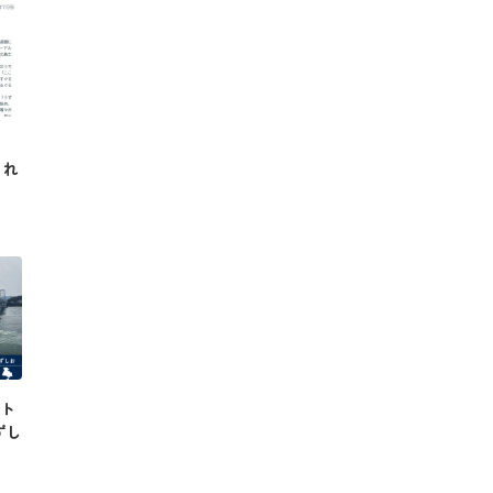
され
クト
ずし