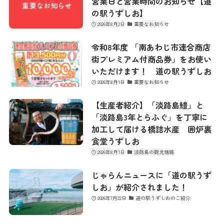
営業日と営業時間のお知らせ【道
の駅うずしお】
2026年8月2日
重要なお知らせ
令和8年度 「南あわじ市連合商店
街プレミアム付商品券」をお使い
いただけます！ 道の駅うずしお
2026年8月1日
重要なお知らせ
【生産者紹介】「淡路島鱧」と
「淡路島3年とらふぐ」を丁寧に
加工して届ける橋詰水産 囲炉裏
食堂うずしお
2026年8月1日
淡路島の観光情報
じゃらんニュースに「道の駅うず
しお」が紹介されました！
2026年7月22日
道の駅うずしおのご紹介