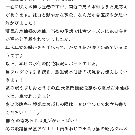
一面に咲く水仙も圧巻ですが、間近で見る水仙もまた見応え
があります。純白と鮮やかな黄色、なんだか目玉焼きが思い
浮かびました！
灘黒岩水仙郷の水仙、当初の予想では今シーズンは花の咲き
が遅いと予想されていましたが、
年末年始の暖かさも手伝って、かなり花が咲き始めているよ
うです♪
以上、本日の水仙の開花状況レポートでした。
当ブログでは引き続き、灘黒岩水仙郷の状況をお伝えしてい
きます！
道の駅うずしおとうずの丘 大鳴門橋記念館から灘黒岩水仙郷
へは、車で約35分ほど。
冬の淡路島へ観光にお越しの際は、ぜひ合わせてお立ち寄り
ください！＾＾／
■ 冬の南あわじは見所がいっぱい！
冬の淡路島が激アツ！！！南あわじで出会う島の絶品グルメ