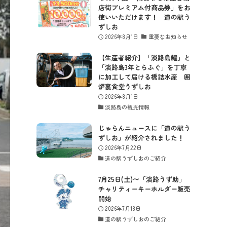
店街プレミアム付商品券」をお
使いいただけます！ 道の駅う
ずしお
2026年8月1日
重要なお知らせ
【生産者紹介】「淡路島鱧」と
「淡路島3年とらふぐ」を丁寧
に加工して届ける橋詰水産 囲
炉裏食堂うずしお
2026年8月1日
淡路島の観光情報
じゃらんニュースに「道の駅う
ずしお」が紹介されました！
2026年7月22日
道の駅うずしおのご紹介
7月25日(土)〜「淡路うず助」
チャリティーキーホルダー販売
開始
2026年7月18日
道の駅うずしおのご紹介