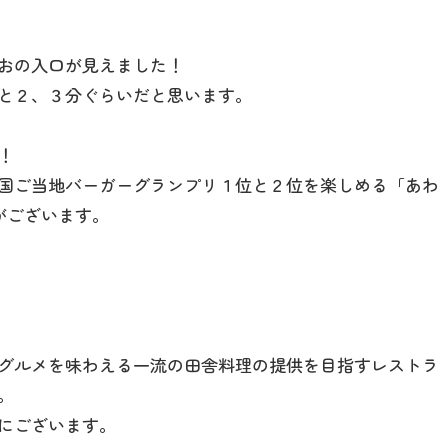
おの入口が見えました！
と２、３分ぐらいだと思います。
！
最新情報
国ご当地バーガーグランプリ１位と２位を楽しめる「あわ
がございます。
コンセプト
コンテンツ
グルメを味わえる一流の田舎料理の提供を目指すレストラ
。
アクセス
にございます。