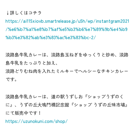
↓詳しくはコチラ
https://ai115xiovb.smartrelease.jp/u5h/wp/instantgram2021
/%e6%b7%a1%e8%b7%af%e5%b3%b6%e7%89%9b%e4%b9
%b3%e3%82%ab%e3%83%ac%e3%83%bc-2/
淡路島牛乳カレーは、淡路島玉ねぎをゆっくりと炒め、淡路
島牛乳をたっぷりと加え、
淡路どりむね肉を入れたミルキーでヘルシーなチキンカレー
です。
淡路島牛乳カレーは、道の駅うずしお『ショップうずのく
に』、うずの丘大鳴門橋記念館『ショップ うずの丘味市場』
にて販売中です！
https://uzunokuni.com/shop/