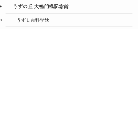
うずの丘 大鳴門橋記念館
うずしお科学館
ショップうずのくに うずの丘店
メニュー
TOP
NEWS
ACCESS
絶景レストラン うずの丘
あわじ島バーガー淡路島オニオンキッチン うずの丘
店
今日は肉の日
淡路人形座
うずのくに ONLINE SHOP
株式会社うずのくに