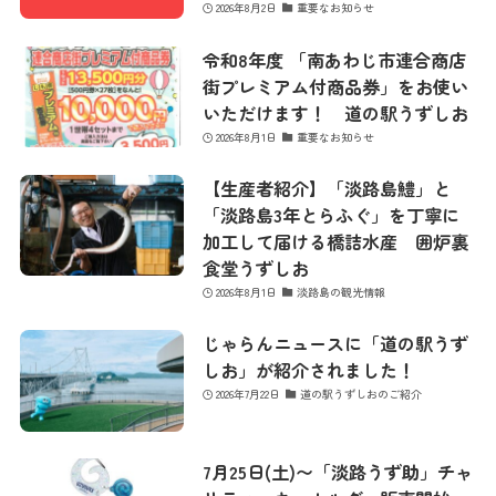
2026年8月2日
重要なお知らせ
令和8年度 「南あわじ市連合商店
街プレミアム付商品券」をお使い
いただけます！ 道の駅うずしお
2026年8月1日
重要なお知らせ
【生産者紹介】「淡路島鱧」と
「淡路島3年とらふぐ」を丁寧に
加工して届ける橋詰水産 囲炉裏
食堂うずしお
2026年8月1日
淡路島の観光情報
じゃらんニュースに「道の駅うず
しお」が紹介されました！
2026年7月22日
道の駅うずしおのご紹介
7月25日(土)〜「淡路うず助」チャ