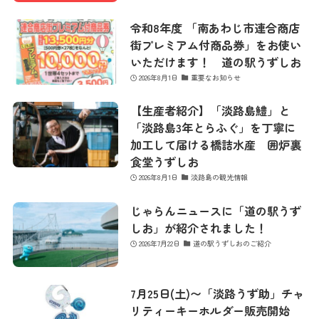
令和8年度 「南あわじ市連合商店
街プレミアム付商品券」をお使い
いただけます！ 道の駅うずしお
2026年8月1日
重要なお知らせ
【生産者紹介】「淡路島鱧」と
「淡路島3年とらふぐ」を丁寧に
加工して届ける橋詰水産 囲炉裏
食堂うずしお
2026年8月1日
淡路島の観光情報
じゃらんニュースに「道の駅うず
しお」が紹介されました！
2026年7月22日
道の駅うずしおのご紹介
7月25日(土)〜「淡路うず助」チャ
リティーキーホルダー販売開始