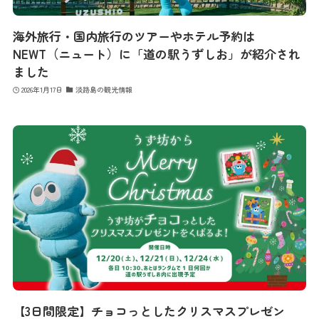
コンセプト
海外旅行・国内旅行のツアーやホテル予約は
NEWT（ニュート）に「道の駅うずしお」が紹介され
コンテンツ
ました
2026年1月17日
淡路島の観光情報
アクセス
館内のご案内
営業カレンダー
お問い合わせ
【3日間限定】チョコっとしたクリスマスプレゼン