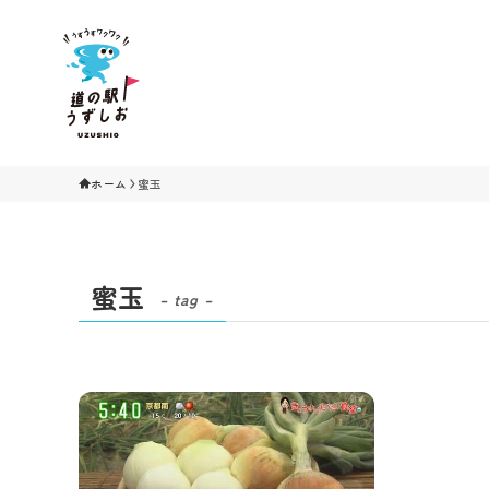
ホーム
蜜玉
蜜玉
– tag –