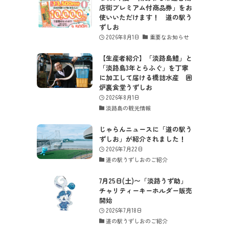
店街プレミアム付商品券」をお
使いいただけます！ 道の駅う
ずしお
2026年8月1日
重要なお知らせ
【生産者紹介】「淡路島鱧」と
「淡路島3年とらふぐ」を丁寧
に加工して届ける橋詰水産 囲
炉裏食堂うずしお
2026年8月1日
淡路島の観光情報
じゃらんニュースに「道の駅う
ずしお」が紹介されました！
2026年7月22日
道の駅うずしおのご紹介
7月25日(土)〜「淡路うず助」
チャリティーキーホルダー販売
開始
2026年7月18日
道の駅うずしおのご紹介