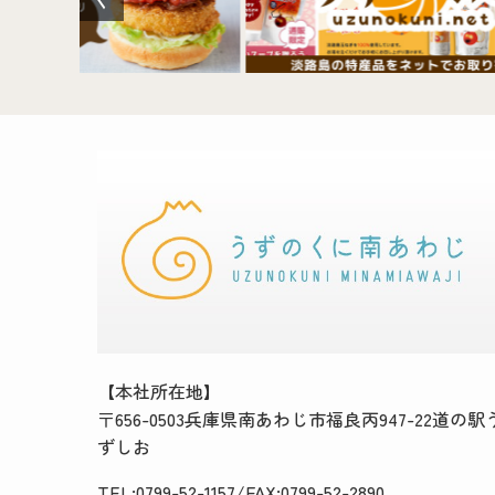
【本社所在地】
〒656-0503兵庫県南あわじ市福良丙947-22道の駅
ずしお
TEL:0799-52-1157/FAX:0799-52-2890